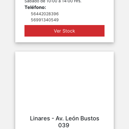
Sábado de 10:00 a 14:00 Hrs.
Teléfono:
56442028396
56991340549
Ver Stock
Linares - Av. León Bustos
039