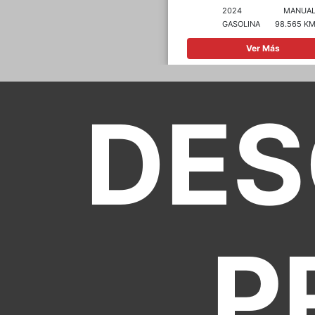
2024
MANUAL
2026
AUTOMÁTI
GASOLINA
98.565 KM
GASOLINA
4.873 
Ver Más
Ver Más
DES
P