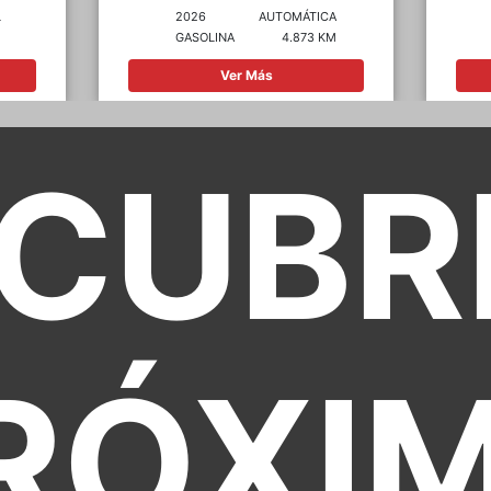
CA
2022
MANUAL
KM
GASOLINA
91.901 KM
Ver Más
CUBR
RÓXI