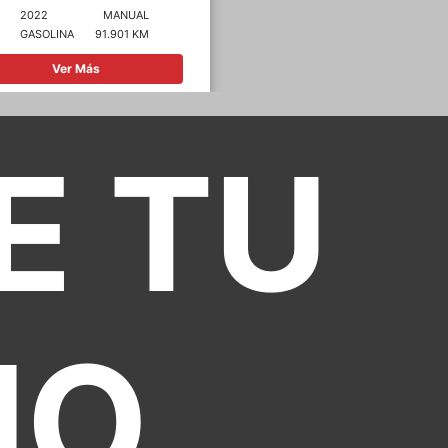
2021
MANUAL
2024
MANUA
DIESEL
84.000 KM
GASOLINA
39.700 K
Ver Más
Ver Más
E TU
MO