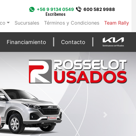
+56 9 9134 0549
600 582 9988
Escríbenos
ico
Sucursales
Términos y Condiciones
Team Rally
Financiamiento
Contacto
Next