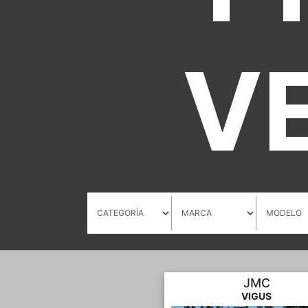
V
JMC
VIGUS