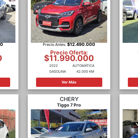
00
$12.490.000
Precio Antes:
Precio Oferta:
0
$11.990.000
L
2022
AUTOMÁTICA
M
GASOLINA
42.000 KM
Ver Más
CHERY
Tiggo 7 Pro