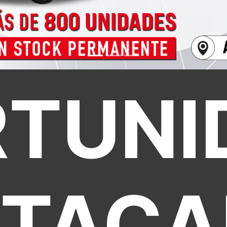
TUNI
STACA