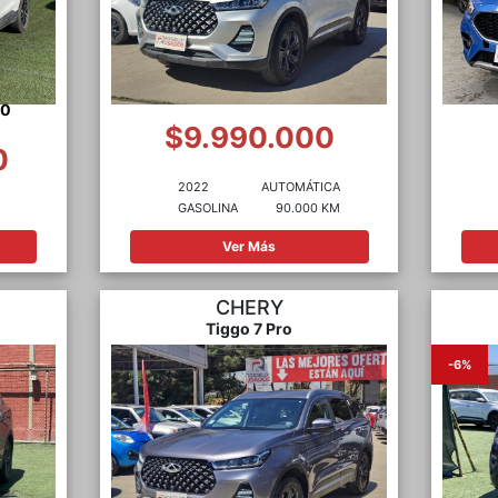
00
$9.990.000
0
2022
AUTOMÁTICA
GASOLINA
90.000 KM
Ver Más
CHERY
Tiggo 7 Pro
-6%