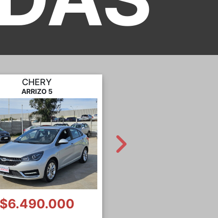
CITROEN
NISSAN
C3 AIRCROSS
VERSA
$8.990.000
$11.990.00