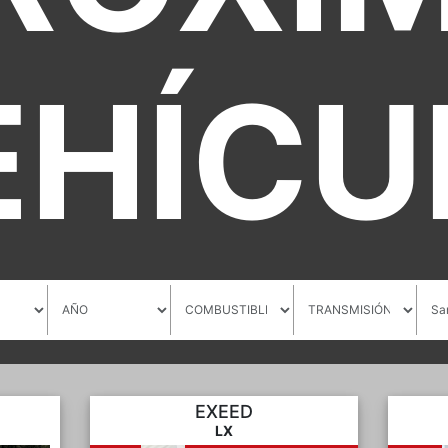
EHÍCU
EXEED
LX