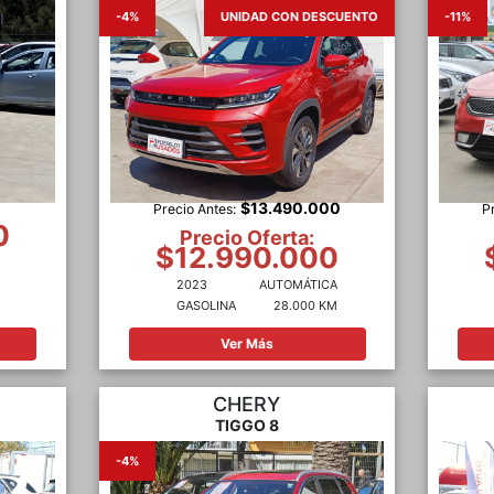
-4%
UNIDAD CON DESCUENTO
-11%
$13.490.000
Precio Antes:
P
0
Precio Oferta:
$12.990.000
2023
AUTOMÁTICA
GASOLINA
28.000 KM
Ver Más
CHERY
TIGGO 8
-4%