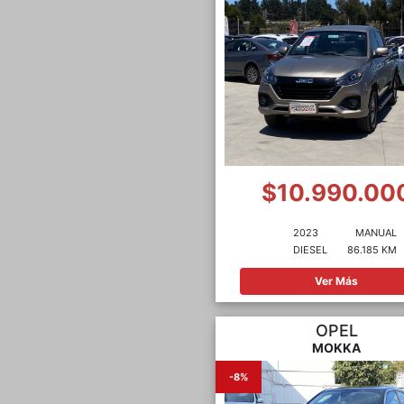
$10.990.00
2023
MANUAL
DIESEL
86.185 KM
Ver Más
OPEL
MOKKA
-8%