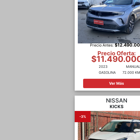
$12.490.0
Precio Antes:
Precio Oferta:
$11.490.00
2023
MANUA
GASOLINA
72.000 K
Ver Más
NISSAN
KICKS
-3%