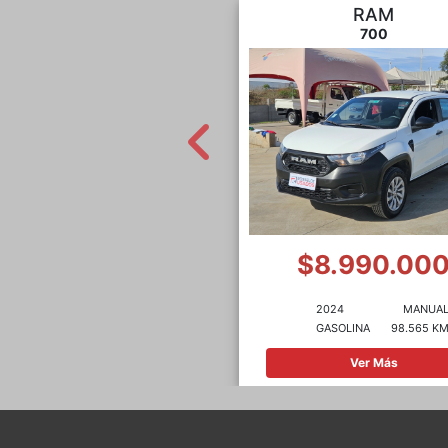
CHERY
RAM
TIGGO 8
700
$10.990.000
$8.990.00
2022
MANUAL
2024
MANUA
GASOLINA
38.000 KM
GASOLINA
98.565 K
Ver Más
Ver Más