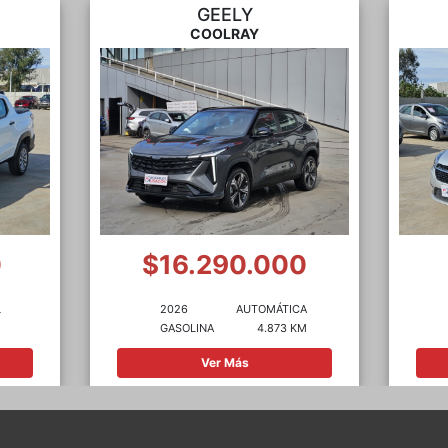
GEELY
COOLRAY
0
$16.290.000
L
2026
AUTOMÁTICA
M
GASOLINA
4.873 KM
Ver Más