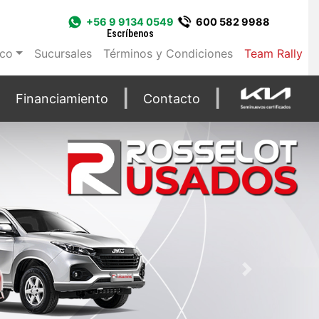
+56 9 9134 0549
600 582 9988
Escríbenos
ico
Sucursales
Términos y Condiciones
Team Rally
Financiamiento
Contacto
Next