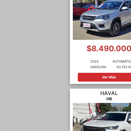
$8.490.00
2024
AUTOMÁTI
GASOLINA
63.752 
Ver Más
HAVAL
H6