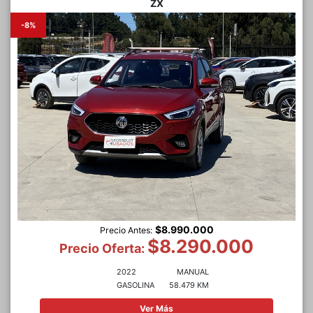
ZX
-8%
$8.990.000
Precio Antes:
$8.290.000
Precio Oferta:
2022
MANUAL
GASOLINA
58.479 KM
Ver Más