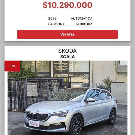
$10.290.000
2022
AUTOMÁTICA
GASOLINA
74.000 KM
Ver Más
SKODA
SCALA
-3%