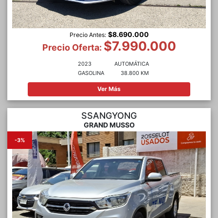
$8.690.000
Precio Antes:
$7.990.000
Precio Oferta:
2023
AUTOMÁTICA
GASOLINA
38.800 KM
Ver Más
SSANGYONG
GRAND MUSSO
-3%