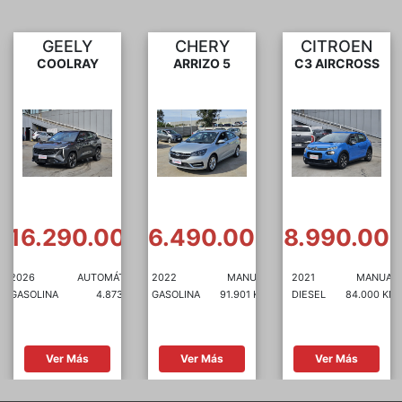
CHERY
CITROEN
JETOUR
ARRIZO 5
C3 AIRCROSS
X70
0
$6.490.000
$8.990.000
$12.490.00
CA
2022
MANUAL
2021
MANUAL
2024
AUTOMÁTI
KM
GASOLINA
91.901 KM
DIESEL
84.000 KM
GASOLINA
85.000 
Ver Más
Ver Más
Ver Más