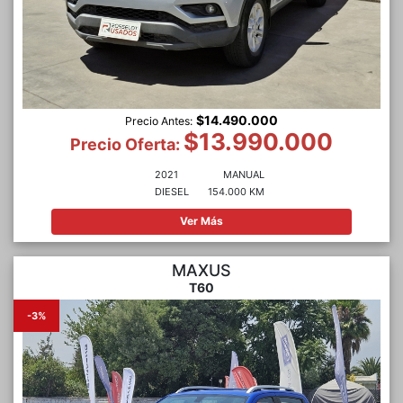
$14.490.000
Precio Antes:
$13.990.000
Precio Oferta:
2021
MANUAL
DIESEL
154.000 KM
Ver Más
MAXUS
T60
-3%