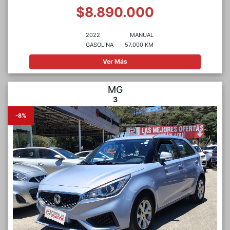
$8.890.000
2022
MANUAL
GASOLINA
57.000 KM
Ver Más
MG
3
-8%