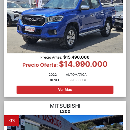
$15.490.000
Precio Antes:
$14.990.000
Precio Oferta:
2022
AUTOMÁTICA
DIESEL
99.300 KM
Ver Más
MITSUBISHI
L200
-3%