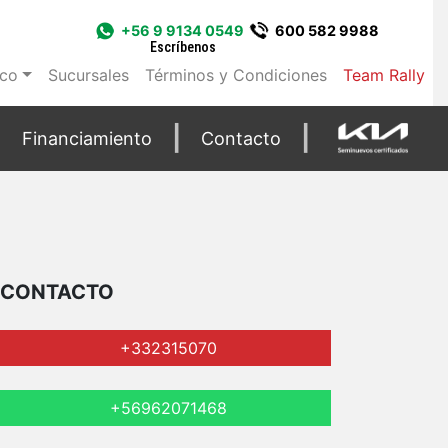
+56 9 9134 0549
600 582 9988
Escríbenos
ico
Sucursales
Términos y Condiciones
Team Rally
Financiamiento
Contacto
CONTACTO
+332315070
+56962071468