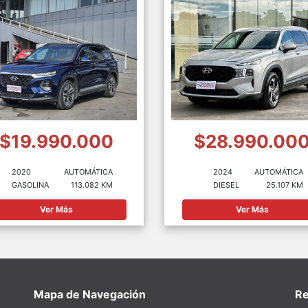
$19.990.000
$28.990.00
2020
AUTOMÁTICA
2024
AUTOMÁTICA
GASOLINA
113.082 KM
DIESEL
25.107 KM
Ver Más
Ver Más
Mapa de Navegación
Re