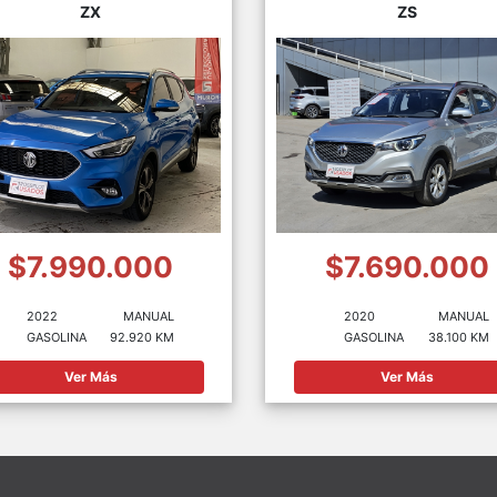
ZX
ZS
$7.990.000
$7.690.000
2022
MANUAL
2020
MANUAL
GASOLINA
92.920 KM
GASOLINA
38.100 KM
Ver Más
Ver Más