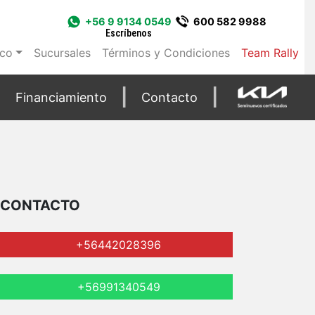
+56 9 9134 0549
600 582 9988
Escríbenos
ico
Sucursales
Términos y Condiciones
Team Rally
Financiamiento
Contacto
CONTACTO
+56442028396
+56991340549