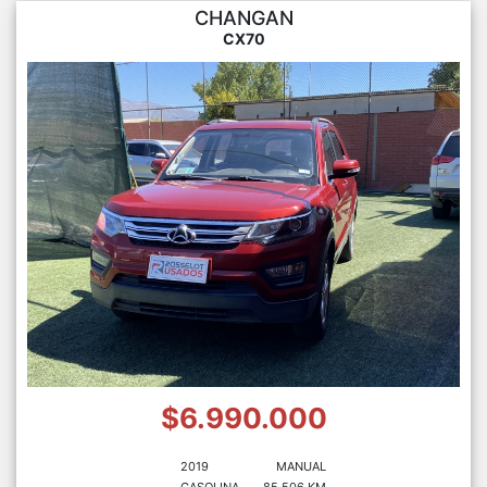
CHANGAN
CX70
$6.990.000
2019
MANUAL
GASOLINA
85.506 KM