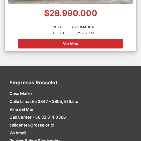
$28.990.000
2024
AUTOMÁTICA
DIESEL
25.107 KM
Ver Más
Empresas Rosselot
Casa Matriz
Calle Limache 3847 - 3865, El Salto
Viña del Mar
Call Center +56 32 314 0366
callcenter@rosselot.cl
Webmail
Revisar Boleta Electrónica