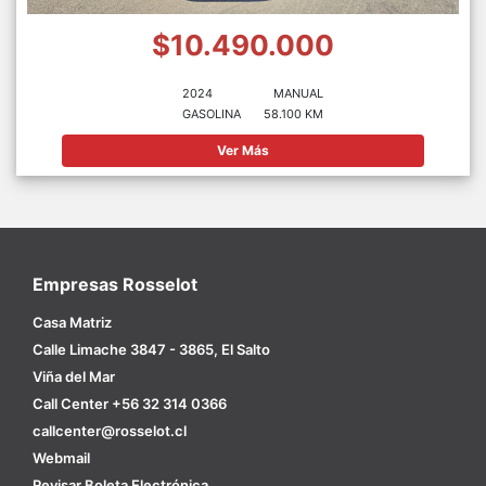
$10.490.000
2024
MANUAL
GASOLINA
58.100 KM
Ver Más
Empresas Rosselot
Casa Matriz
Calle Limache 3847 - 3865, El Salto
Viña del Mar
Call Center +56 32 314 0366
callcenter@rosselot.cl
Webmail
Revisar Boleta Electrónica