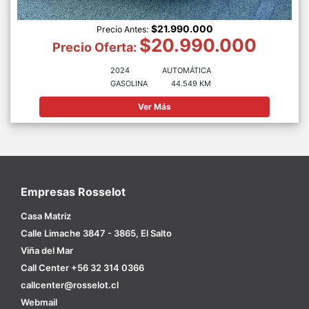
$21.990.000
Precio Antes:
$20.990.000
Precio Oferta:
2024
AUTOMÁTICA
GASOLINA
44.549 KM
Ver Más
Empresas Rosselot
Casa Matriz
Calle Limache 3847 - 3865, El Salto
Viña del Mar
Call Center +56 32 314 0366
callcenter@rosselot.cl
Webmail